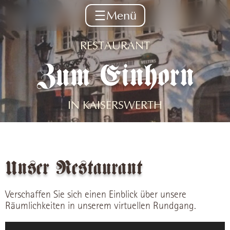
Menü
Home
RESTAURANT
Zum Einhorn
Aktuelles
Speisen
IN KAISERSWERTH
Geschenkgutscheine
Impressionen
Kontakt
Unser Restaurant
Verschaffen Sie sich einen Einblick über unsere
Räumlichkeiten in unserem virtuellen Rundgang.