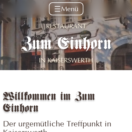
Menü
Home
RESTAURANT
Zum Einhorn
Aktuelles
Speisen
IN KAISERSWERTH
Geschenkgutscheine
Impressionen
Kontakt
Willkommen im Zum
Einhorn
Der urgemütliche Treffpunkt in